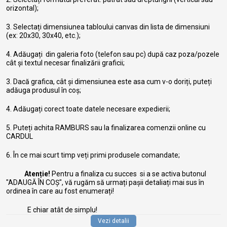
orizontal);
3. Selectați dimensiunea tabloului canvas din lista de dimensiuni
(ex: 20x30, 30x40, etc.);
4. Adăugați din galeria foto (telefon sau pc) după caz poza/pozele
cât și textul necesar finalizării graficii;
3. Dacă grafica, cât și dimensiunea este asa cum v-o doriți, puteți
adăuga produsul în coș;
4. Adăugați corect toate datele necesare expedierii;
5. Puteți achita RAMBURS sau la finalizarea comenzii online cu
CARDUL
6. În ce mai scurt timp veți primi produsele comandate;
Atenție!
Pentru a finaliza cu succes si a se activa butonul
"ADAUGĂ ÎN COȘ", vă rugăm să urmați pașii detaliați mai sus în
ordinea în care au fost enumerați!
E chiar atât de simplu!
Vezi detalii