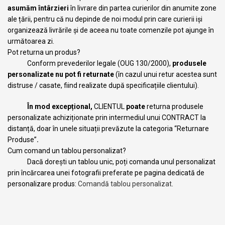
asumăm întârzieri
în livrare din partea curierilor din anumite zone
ale țării, pentru că nu depinde de noi modul prin care curierii iși
organizează livrările și de aceea nu toate comenzile pot ajunge în
următoarea zi.
Pot returna un produs?
Conform prevederilor legale (OUG 130/2000),
produsele
personalizate nu pot fi returnate
(în cazul unui retur acestea sunt
distruse / casate, fiind realizate după specificațiile clientului).
În mod excepțional,
CLIENTUL
poate
returna produsele
personalizate achiziționate prin intermediul unui CONTRACT la
distanță, doar în unele situații prevăzute la categoria “Returnare
Produse”
.
Cum comand un tablou personalizat?
Dacă dorești un tablou unic, poți comanda unul personalizat
prin încărcarea unei fotografii preferate pe pagina dedicată de
personalizare produs:
Comandă tablou personalizat
.