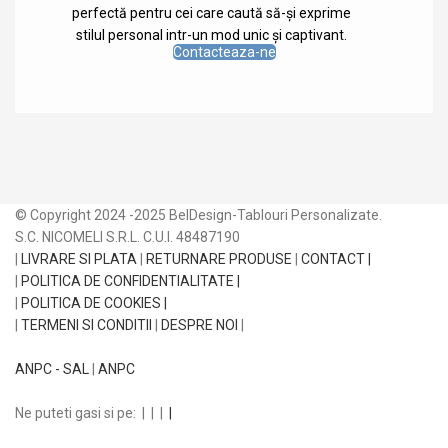
perfectă pentru cei care caută să-și exprime
stilul personal intr-un mod unic și captivant.
Contacteaza-ne
© Copyright 2024 -2025 BelDesign-Tablouri Personalizate.
S.C. NICOMELI S.R.L. C.U.I. 48487190
|
LIVRARE SI PLATA
|
RETURNARE PRODUSE
|
CONTACT |
|
POLITICA DE CONFIDENTIALITATE |
|
POLITICA DE COOKIES |
|
TERMENI SI CONDITII
|
DESPRE NOI
|
ANPC - SAL
|
ANPC
Ne puteti gasi si pe:
|
|
|
|