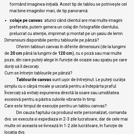
formând imaginea inițială. Acest tip de tablou se potrivește cel
mai bine imaginilor mari, de tip panoramă.
colaje pe canvas
: atunci când clientul are mai multe imagini
preferate, putem genera un colaj din fotografiile clientului,
prelucrat cu atenție, imprimat și montat pe un șasiu de lemn.
Dimensiuni disponibile pentru tablourile pe pânză?
Oferim tablouri canvas în diferite dimensiuni (de la lungimi
de
20 cm
până la lungimi de
120 cm
), cu o poză sau mai multe
poze, din care puteți alege în funcție de ocazie sau spațiu pe care
doriți să îl decorați.
Cum se întrețin tablourile pe pânză?
Tablourile canvas
sunt ușor de întreținut. Le puteți curăța
simplu cu o cârpă moale și uscată pentru a îndepărta praful.
Încercați să evitați expunerea directă la soare sau umiditatea
excesivă pentru a păstra culorile vibrante în timp.
Care este timpul de execuție pentru un tablou canvas?
Din cauza faptului ca produsul este personalizat, comanda
dvs. se executa si expediaza in 2-3 zile lucratoare, dar de cele mai
multe ori aceasta se livrează în 1-2 zile lucrătoare, în funcție de
locația dvs.