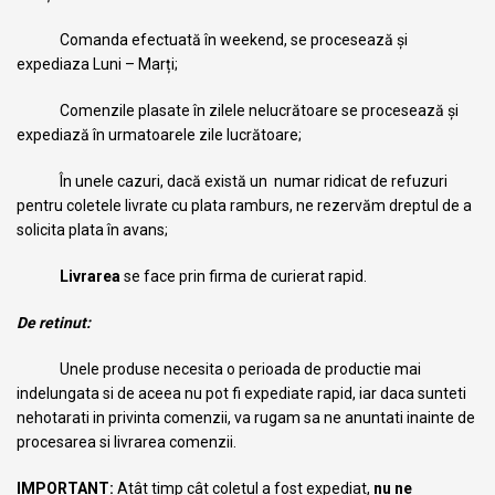
Comanda efectuată în weekend, se procesează și
expediaza Luni – Marți;
Comenzile plasate în zilele nelucrătoare se procesează și
expediază în urmatoarele zile lucrătoare;
În unele cazuri, dacă există un numar ridicat de refuzuri
pentru coletele livrate cu plata ramburs, ne rezervăm dreptul de a
solicita plata în avans;
Livrarea
se face prin firma de curierat rapid.
De retinut:
Unele produse necesita o perioada de productie mai
indelungata si de aceea nu pot fi expediate rapid, iar daca sunteti
nehotarati in privinta comenzii, va rugam sa ne anuntati inainte de
procesarea si livrarea comenzii.
IMPORTANT:
Atât timp cât coletul a fost expediat,
nu ne