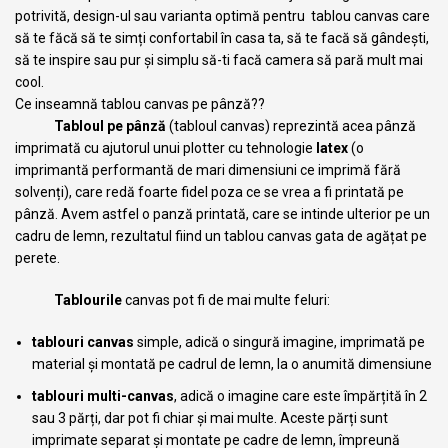
potrivită, design-ul sau varianta optimă pentru tablou canvas care
să te făcă să te simți confortabil în casa ta, să te facă să gândești,
să te inspire sau pur și simplu să-ti facă camera să pară mult mai
cool.
Ce inseamnă tablou canvas pe pânză??
Tabloul pe pânză
(tabloul canvas) reprezintă acea pânză
imprimată cu ajutorul unui plotter cu tehnologie
latex
(o
imprimantă performantă de mari dimensiuni ce imprimă fără
solvenți), care redă foarte fidel poza ce se vrea a fi printată pe
pânză. Avem astfel o panză printată, care se intinde ulterior pe un
cadru de lemn, rezultatul fiind un tablou canvas gata de agățat pe
perete.
Tablourile
canvas pot fi de mai multe feluri:
tablouri canvas
simple, adică o singură imagine, imprimată pe
material și montată pe cadrul de lemn, la o anumită dimensiune
tablouri multi-canvas
, adică o imagine care este împărțită în 2
sau 3 părți, dar pot fi chiar și mai multe. Aceste părți sunt
imprimate separat și montate pe cadre de lemn, împreună