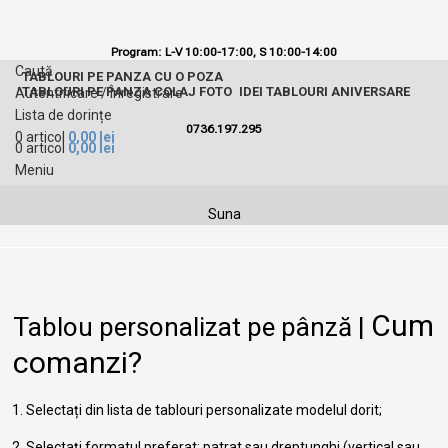
Program: L-V 10:00-17:00,
S 10:00-14:00
Caută
TABLOURI PE PANZA CU O POZA
TABLOURI PE PANZA COLAJ FOTO
IDEI TABLOURI ANIVERSARE
Autentificare / Înregistrare
Lista de dorințe
0736.197.295
0
articol
0,00
lei
0
articol
0,00
lei
Meniu
Suna
Cum
Tablou personalizat pe pânză |
comanzi?
1. Selectați din lista de tablouri personalizate modelul dorit;
2. Selectați formatul preferat: patrat sau dreptunghi (vertical sau