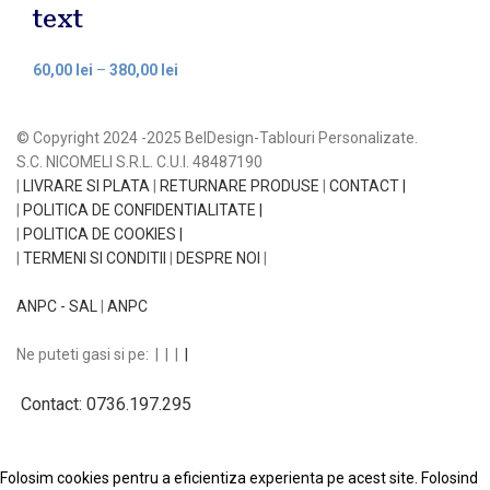
text
60,00
lei
–
380,00
lei
© Copyright 2024 -2025 BelDesign-Tablouri Personalizate.
S.C. NICOMELI S.R.L. C.U.I. 48487190
|
LIVRARE SI PLATA
|
RETURNARE PRODUSE
|
CONTACT |
|
POLITICA DE CONFIDENTIALITATE |
|
POLITICA DE COOKIES |
|
TERMENI SI CONDITII
|
DESPRE NOI
|
ANPC - SAL
|
ANPC
Ne puteti gasi si pe:
|
|
|
|
Contact: 0736.197.295
Folosim cookies pentru a eficientiza experienta pe acest site. Folosind