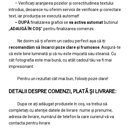
– Verificați aranjarea pozelor și corectitudinea textului
introdus, deoarece nu oferim servicii de verificare și corectare
text, iar producția se execută automat!
– DUPĂ
finalizarea graficii se
va activa automat
butonul
„
ADAUGĂ ÎN COȘ
” pentru finalizarea comenzii.
Ne dorim să-ți oferim un cadou perfect așa că iți
recomandăm să încarci poze clare și frumoase
. Asigură-te
că este bine luminată și că nu este mișcată sau stearsă. Cu
cât fotografia este mai bună, cu atât cadoul tău va fi mai
impresionant.
Pentru un rezultat cât mai bun, folosiți poze clare!
DETALII DESPRE COMENZI, PLATĂ ȘI LIVRARE:
Dupa ce ați adăugat produsele în coș, va trebui să
completați cu atenție datele de livrare: nume și prenume,
adresa de livrare, numărul de telefon la care curierul vă va
contacta pentru livrare.