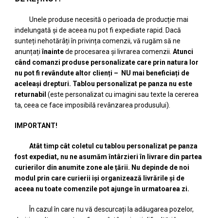
Unele produse necesită o perioada de producție mai
indelungată și de aceea nu pot fi expediate rapid. Dacă
sunteți nehotărâți în privința comenzii, vă rugăm să ne
anunțați
înainte
de procesarea și livrarea comenzii.
A
tunci
când comanzi produse personalizate care prin natura lor
nu pot fi revândute altor clienți – NU mai beneficiați de
aceleași drepturi. Tablou personalizat pe panza nu este
returnabil
(este personalizat cu imagini sau texte la cererea
ta, ceea ce face imposibilă revânzarea produsului).
IMPORTANT!
Atât timp cât coletul cu tablou personalizat pe panza
fost expediat, nu ne asumăm întârzieri în livrare din partea
curierilor din anumite zone ale țării. Nu depinde de noi
modul prin care curierii iși organizează livrările și de
aceea nu toate comenzile pot ajunge în urmatoarea zi.
În cazul în care nu vă descurcați la adăugarea pozelor,