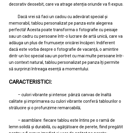
decorativ deosebit, care va atrage atenția oriunde va fi expus.
Dacă vrei să faci un cadou cu adevărat special și
memorabil, tablou personalizat pe panza este alegerea
perfectă! Acesta poate transforma o fotografie cu peisaje
sau un cadru cu persoane într-o lucrare de artă unică, care va
adăuga un plus de frumusețe oricărei încăperi. Indiferent
dacă este vorba despre o fotografie de vacanță, o amintire
dintr-un loc special sau un portret cu mai multe persoane într-
un context natural, tablou personalizat pe panza îți permite
să surprinzi întreaga esență a momentului.
CARACTERISTICI:
– culori vibrante și intense: pânză canvas de înaltă
calitate și imprimarea cu culori vibrante conferă tablourilor o
strălucire și o profunzime remarcabilă;
– asamblare: fiecare tablou este întins pe o ramă de
lemn solidă și durabilă, cu agățătoare de perete, fiind pregătit