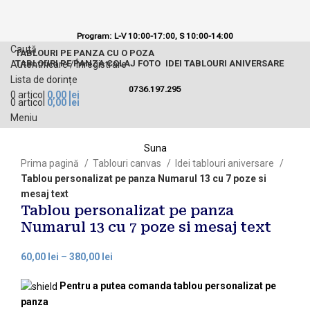
Program: L-V 10:00-17:00,
S 10:00-14:00
Caută
TABLOURI PE PANZA CU O POZA
TABLOURI PE PANZA COLAJ FOTO
IDEI TABLOURI ANIVERSARE
Autentificare / Înregistrare
Lista de dorințe
0736.197.295
0
articol
0,00
lei
0
articol
0,00
lei
Meniu
Suna
Prima pagină
Tablouri canvas
Idei tablouri aniversare
Tablou personalizat pe panza Numarul 13 cu 7 poze si
mesaj text
Tablou personalizat pe panza
Numarul 13 cu 7 poze si mesaj text
60,00
lei
–
380,00
lei
Pentru a putea comanda tablou personalizat pe
panza