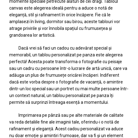
momente speciale petrecute alături de cei dragi. Tabloul
canvas este alegerea ideală pentru a aduce o notă de
eleganță, stil și rafinament în orice încăpere. Fie că le
amplasezi în living, dormitor sau birou, aceste tablouri vor
atrage privirile și vor înnobila spațiul cu frumusețea și
grandoarea lor artistică.
Dacă vrei să faci un cadou cu adevărat special și
memorabil, un tablou personalizat pe panza este alegerea
perfectă! Acesta poate transforma o fotografie cu peisaje
sau un cadru cu persoane într-o lucrare de artă unică, care va
adăuga un plus de frumusețe oricărei încăperi. Indiferent
dacă este vorba despre o fotografie de vacanță, o amintire
dintr-un loc special sau un portret cu mai multe persoane într-
un context natural, un tablou personalizat pe panza îți
permite să surprinzi întreaga esență a momentului.
Imprimarea pe pânză sau pe alte materiale de calitate
va reda detaliile fine ale imaginii tale, oferindu-i o notă de
rafinament și eleganță. Acest cadou personalizat va aduce
nu doar emoție și amintiri frumoase, dar va fi și un element