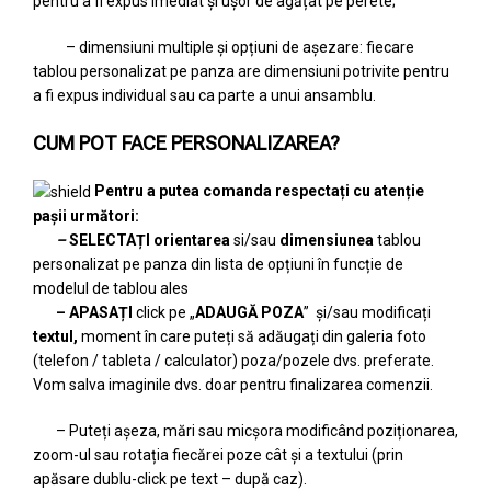
pentru a fi expus imediat și ușor de agățat pe perete;
– dimensiuni multiple și opțiuni de așezare: fiecare
tablou personalizat pe panza are dimensiuni potrivite pentru
a fi expus individual sau ca parte a unui ansamblu.
CUM POT FACE PERSONALIZAREA?
Pentru a putea comanda respectați cu atenție
pașii următori:
–
SELECTAȚI
orientarea
si/sau
dimensiunea
tablou
personalizat pe panza din lista de opțiuni în funcție de
modelul de tablou ales
– APASAȚI
click pe „
ADAUGĂ POZA
” și/sau modificați
textul,
moment în care puteți să adăugați din galeria foto
(telefon / tableta / calculator) poza/pozele dvs. preferate.
Vom salva imaginile dvs. doar pentru finalizarea comenzii.
– Puteți așeza, mări sau micșora modificând poziționarea,
zoom-ul sau rotația fiecărei poze cât și a textului (prin
apăsare dublu-click pe text – după caz).