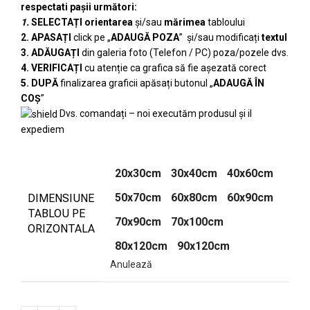
respectati pașii următori:
1.
SELECTAȚI
orientarea
și/sau
mărimea
tabloului
2. APASAȚI
click pe „
ADAUGĂ POZA
” și/sau modificați
textul
3. ADĂUGAȚI
din galeria foto (Telefon / PC) poza/pozele dvs.
4. VERIFICAȚI
cu atenție ca grafica să fie așezată corect
5. DUPĂ
finalizarea graficii apăsați butonul „
ADAUGĂ ÎN
COȘ
”
Dvs. comandați – noi executăm produsul și il
expediem
20x30cm
30x40cm
40x60cm
50x70cm
60x80cm
60x90cm
DIMENSIUNE
TABLOU PE
70x90cm
70x100cm
ORIZONTALA
80x120cm
90x120cm
Anulează