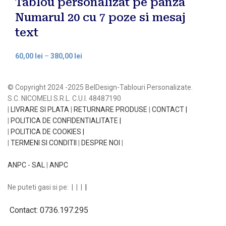
Tablou personalizat pe panza
Numarul 20 cu 7 poze si mesaj
text
60,00
lei
–
380,00
lei
© Copyright 2024 -2025 BelDesign-Tablouri Personalizate.
S.C. NICOMELI S.R.L. C.U.I. 48487190
|
LIVRARE SI PLATA
|
RETURNARE PRODUSE
|
CONTACT |
|
POLITICA DE CONFIDENTIALITATE |
|
POLITICA DE COOKIES |
|
TERMENI SI CONDITII
|
DESPRE NOI
|
ANPC - SAL
|
ANPC
Ne puteti gasi si pe:
|
|
|
|
Contact: 0736.197.295