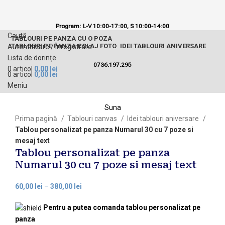
Program: L-V 10:00-17:00,
S 10:00-14:00
Caută
TABLOURI PE PANZA CU O POZA
TABLOURI PE PANZA COLAJ FOTO
IDEI TABLOURI ANIVERSARE
Autentificare / Înregistrare
Lista de dorințe
0736.197.295
0
articol
0,00
lei
0
articol
0,00
lei
Meniu
Suna
Prima pagină
Tablouri canvas
Idei tablouri aniversare
Tablou personalizat pe panza Numarul 30 cu 7 poze si
mesaj text
Tablou personalizat pe panza
Numarul 30 cu 7 poze si mesaj text
60,00
lei
–
380,00
lei
Pentru a putea comanda tablou personalizat pe
panza