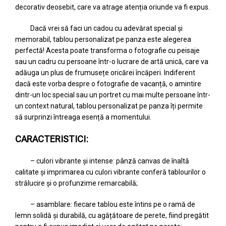
decorativ deosebit, care va atrage atenția oriunde va fi expus.
Dacă vrei să faci un cadou cu adevărat special și
memorabil, tablou personalizat pe panza este alegerea
perfectă! Acesta poate transforma o fotografie cu peisaje
sau un cadru cu persoane într-o lucrare de artă unică, care va
adăuga un plus de frumusețe oricărei încăperi. Indiferent
dacă este vorba despre o fotografie de vacanță, o amintire
dintr-un loc special sau un portret cu mai multe persoane într-
un context natural, tablou personalizat pe panza îți permite
să surprinzi întreaga esență a momentului.
CARACTERISTICI:
– culori vibrante și intense: pânză canvas de înaltă
calitate și imprimarea cu culori vibrante conferă tablourilor o
strălucire și o profunzime remarcabilă;
– asamblare: fiecare tablou este întins pe o ramă de
lemn solidă și durabilă, cu agățătoare de perete, fiind pregătit