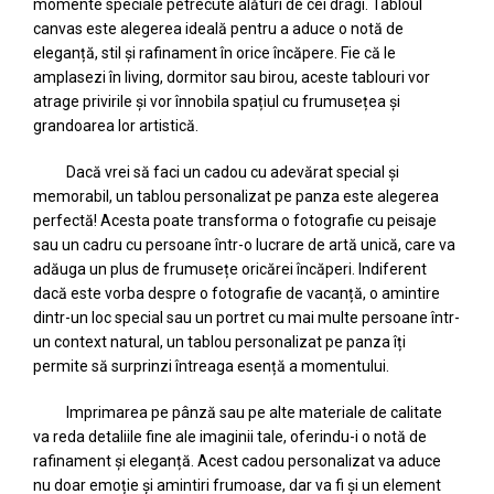
momente speciale petrecute alături de cei dragi. Tabloul
canvas este alegerea ideală pentru a aduce o notă de
eleganță, stil și rafinament în orice încăpere. Fie că le
amplasezi în living, dormitor sau birou, aceste tablouri vor
atrage privirile și vor înnobila spațiul cu frumusețea și
grandoarea lor artistică.
Dacă vrei să faci un cadou cu adevărat special și
memorabil, un tablou personalizat pe panza este alegerea
perfectă! Acesta poate transforma o fotografie cu peisaje
sau un cadru cu persoane într-o lucrare de artă unică, care va
adăuga un plus de frumusețe oricărei încăperi. Indiferent
dacă este vorba despre o fotografie de vacanță, o amintire
dintr-un loc special sau un portret cu mai multe persoane într-
un context natural, un tablou personalizat pe panza îți
permite să surprinzi întreaga esență a momentului.
Imprimarea pe pânză sau pe alte materiale de calitate
va reda detaliile fine ale imaginii tale, oferindu-i o notă de
rafinament și eleganță. Acest cadou personalizat va aduce
nu doar emoție și amintiri frumoase, dar va fi și un element