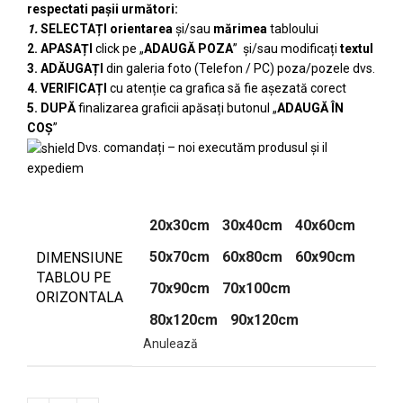
respectati pașii următori:
1.
SELECTAȚI
orientarea
și/sau
mărimea
tabloului
2. APASAȚI
click pe „
ADAUGĂ POZA
” și/sau modificați
textul
3. ADĂUGAȚI
din galeria foto (Telefon / PC) poza/pozele dvs.
4. VERIFICAȚI
cu atenție ca grafica să fie așezată corect
5. DUPĂ
finalizarea graficii apăsați butonul „
ADAUGĂ ÎN
COȘ
”
Dvs. comandați – noi executăm produsul și il
expediem
20x30cm
30x40cm
40x60cm
50x70cm
60x80cm
60x90cm
DIMENSIUNE
TABLOU PE
70x90cm
70x100cm
ORIZONTALA
80x120cm
90x120cm
Anulează