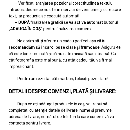
– Verificați aranjarea pozelor și corectitudinea textului
introdus, deoarece nu oferim servicii de verificare și corectare
text, iar producția se execută automat!
– DUPĂ
finalizarea graficii se
va activa automat
butonul
„
ADAUGĂ ÎN COȘ
” pentru finalizarea comenzii.
Ne dorim să-ți oferim un cadou perfect așa că iți
recomandăm să încarci poze clare și frumoase
. Asigură-te
că este bine luminată și că nu este mișcată sau stearsă. Cu
cât fotografia este mai bună, cu atât cadoul tău va fi mai
impresionant.
Pentru un rezultat cât mai bun, folosiți poze clare!
DETALII DESPRE COMENZI, PLATĂ ȘI LIVRARE:
Dupa ce ați adăugat produsele în coș, va trebui să
completați cu atenție datele de livrare: nume și prenume,
adresa de livrare, numărul de telefon la care curierul vă va
contacta pentru livrare.