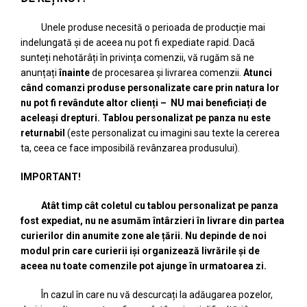
Unele produse necesită o perioada de producție mai
indelungată și de aceea nu pot fi expediate rapid. Dacă
sunteți nehotărâți în privința comenzii, vă rugăm să ne
anunțați
înainte
de procesarea și livrarea comenzii.
A
tunci
când comanzi produse personalizate care prin natura lor
nu pot fi revândute altor clienți – NU mai beneficiați de
aceleași drepturi. Tablou personalizat pe panza nu este
returnabil
(este personalizat cu imagini sau texte la cererea
ta, ceea ce face imposibilă revânzarea produsului).
IMPORTANT!
Atât timp cât coletul cu tablou personalizat pe panza
fost expediat, nu ne asumăm întârzieri în livrare din partea
curierilor din anumite zone ale țării. Nu depinde de noi
modul prin care curierii iși organizează livrările și de
aceea nu toate comenzile pot ajunge în urmatoarea zi.
În cazul în care nu vă descurcați la adăugarea pozelor,