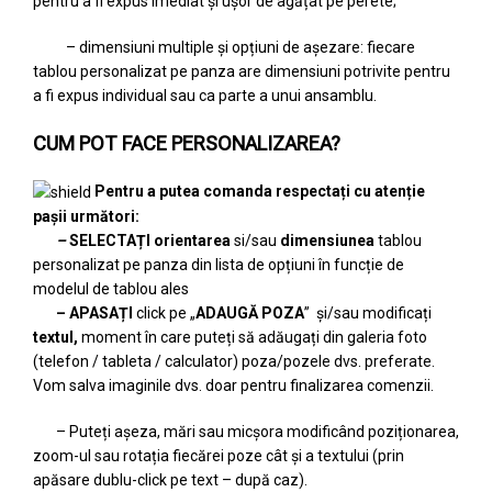
pentru a fi expus imediat și ușor de agățat pe perete;
– dimensiuni multiple și opțiuni de așezare: fiecare
tablou personalizat pe panza are dimensiuni potrivite pentru
a fi expus individual sau ca parte a unui ansamblu.
CUM POT FACE PERSONALIZAREA?
Pentru a putea comanda respectați cu atenție
pașii următori:
–
SELECTAȚI
orientarea
si/sau
dimensiunea
tablou
personalizat pe panza din lista de opțiuni în funcție de
modelul de tablou ales
– APASAȚI
click pe „
ADAUGĂ POZA
” și/sau modificați
textul,
moment în care puteți să adăugați din galeria foto
(telefon / tableta / calculator) poza/pozele dvs. preferate.
Vom salva imaginile dvs. doar pentru finalizarea comenzii.
– Puteți așeza, mări sau micșora modificând poziționarea,
zoom-ul sau rotația fiecărei poze cât și a textului (prin
apăsare dublu-click pe text – după caz).