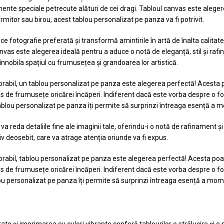
e speciale petrecute alături de cei dragi. Tabloul canvas este alegerea
ormitor sau birou, acest tablou personalizat pe panza va fi potrivit.
fotografie preferată și transformă amintirile în artă de înalta calitate
as este alegerea ideală pentru a aduce o notă de eleganță, stil și rafina
r înnobila spațiul cu frumusețea și grandoarea lor artistică.
orabil, un tablou personalizat pe panza este alegerea perfectă! Acesta 
s de frumusețe oricărei încăperi. Indiferent dacă este vorba despre o fo
ablou personalizat pe panza îți permite să surprinzi întreaga esență a 
a reda detaliile fine ale imaginii tale, oferindu-i o notă de rafinament
iv deosebit, care va atrage atenția oriunde va fi expus.
orabil, tablou personalizat pe panza este alegerea perfectă! Acesta poa
s de frumusețe oricărei încăperi. Indiferent dacă este vorba despre o fo
ou personalizat pe panza îți permite să surprinzi întreaga esență a mom
itate și imprimarea cu culori vibrante conferă tablourilor o strălucire și