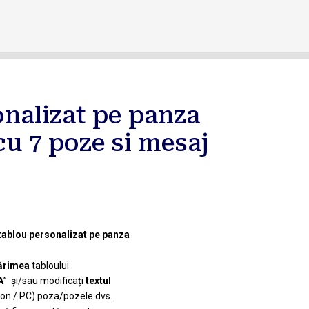
nalizat pe panza
u 7 poze si mesaj
ablou personalizat pe panza
rimea
tabloului
A
” și/sau modificați
textul
fon / PC) poza/pozele dvs.