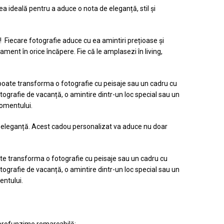
 ideală pentru a aduce o nota de eleganță, stil și
! Fiecare fotografie aduce cu ea amintiri prețioase și
ment în orice încăpere. Fie că le amplasezi în living,
poate transforma o fotografie cu peisaje sau un cadru cu
tografie de vacanță, o amintire dintr-un loc special sau un
momentului.
 și eleganță. Acest cadou personalizat va aduce nu doar
te transforma o fotografie cu peisaje sau un cadru cu
tografie de vacanță, o amintire dintr-un loc special sau un
entului.
 o profunzime remarcabilă;