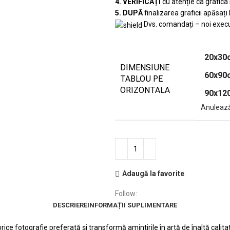
4. VERIFICAȚI
cu atenție ca grafica
5. DUPĂ
finalizarea graficii apăsați
Dvs. comandați – noi execu
20x30
DIMENSIUNE
60x90
TABLOU PE
ORIZONTALA
90x12
Anuleaz
Adaugă la favorite
Follow:
DESCRIERE
INFORMAȚII SUPLIMENTARE
e fotografie preferată și transformă amintirile în artă de înaltă calita