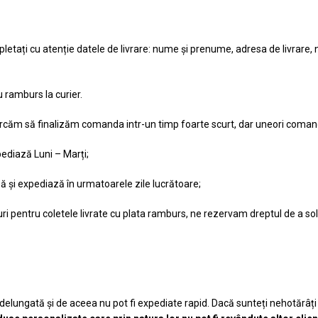
letați cu atenție datele de livrare: nume și prenume, adresa de livrare, 
u ramburs la curier.
ercăm să finalizăm comanda intr-un timp foarte scurt, dar uneori comanda
diază Luni – Marți;
ă și expediază în urmatoarele zile lucrătoare;
ri pentru coletele livrate cu plata ramburs, ne rezervam dreptul de a soli
elungată și de aceea nu pot fi expediate rapid. Dacă sunteți nehotărâți