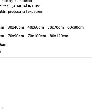
 să fie așezată corect
 butonul „
ADAUGĂ ÎN COȘ
”
tăm produsul și il expediem
cm
30x40cm
40x60cm
50x70cm
60x80cm
cm
70x90cm
70x100cm
80x120cm
0cm
ă
te!