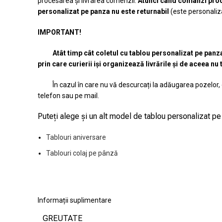
procesarea și livrarea comenzii.
A
tunci când comanzi produ
personalizat pe panza nu este returnabil
(este personaliz
IMPORTANT!
Atât timp cât coletul cu tablou personalizat pe panza fo
prin care curierii iși organizează livrările și de aceea n
În cazul în care nu vă descurcați la adăugarea pozelor, 
telefon sau pe mail.
Puteți alege și un alt model de tablou personalizat p
Tablouri aniversare
Tablouri colaj pe pânză
Informații suplimentare
GREUTATE