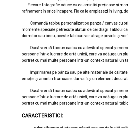
Fiecare fotografie aduce cu ea amintiri prețioase și moment
rafinament în orice încapere. Fie ca le amplasezi în living, d
Comandă tablou personalizat pe panza / canvas cu orice 
momente speciale petrecute alături de cei dragi. Tabloul canv
dormitor sau birou, aceste tablouri vor atrage privirile și vo
Dacă vrei să faci un cadou cu adevărat special și mem
persoane într-o lucrare de artă unică, care va adăuga un plu
portret cu mai multe persoane într-un context natural, un t
Imprimarea pe pânză sau pe alte materiale de calitate v
emoție și amintiri frumoase, dar va fi și un element decorat
Dacă vrei să faci un cadou cu adevărat special și mem
persoane într-o lucrare de artă unică, care va adăuga un plu
portret cu mai multe persoane într-un context natural, tabl
CARACTERISTICI:
– culori vibrante și intense: pânză canvas de înaltă cal