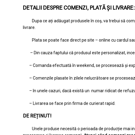
DETALII DESPRE COMENZI, PLATĂ ȘI LIVRARE:
Dupa ce ați adăugat produsele în coș, va trebui să comp
livrare.
Plata se poate face direct pe site – online cu cardul sa
– Din cauza faptului că produsul este personalizat, inc
– Comanda efectuată în weekend, se procesează și expe
– Comenzile plasate în zilele nelucrătoare se proceseaz
– In unele cazuri, dacă există un numar ridicat de refuzu
– Livrarea se face prin firma de curierat rapid.
DE REȚINUT!
Unele produse necesită o perioada de producție mai ind