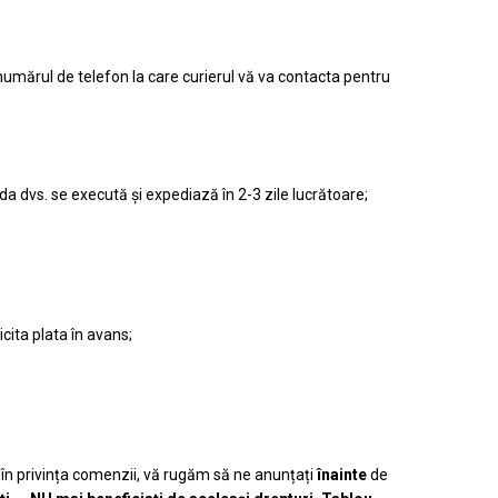
numărul de telefon la care curierul vă va contacta pentru
 dvs. se execută și expediază în 2-3 zile lucrătoare;
cita plata în avans;
 în privința comenzii, vă rugăm să ne anunțați
înainte
de