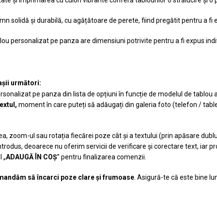
n solidă și durabilă, cu agățătoare de perete, fiind pregătit pentru a fi
blou personalizat pe panza are dimensiuni potrivite pentru a fi expus ind
șii următori:
rsonalizat pe panza din lista de opțiuni în funcție de modelul de tablou 
textul,
moment în care puteți să adăugați din galeria foto (telefon / tab
, zoom-ul sau rotația fiecărei poze cât și a textului (prin apăsare dublu
introdus, deoarece nu oferim servicii de verificare și corectare text, iar
 „
ADAUGĂ ÎN COȘ
” pentru finalizarea comenzii.
andăm să încarci poze clare și frumoase
. Asigură-te că este bine l