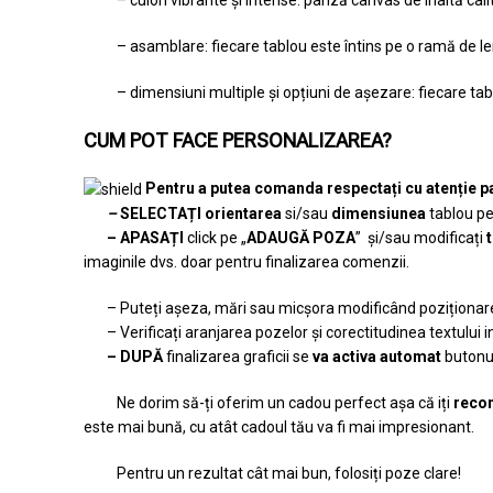
– asamblare: fiecare tablou este întins pe o ramă de lem
– dimensiuni multiple și opțiuni de așezare: fiecare ta
CUM POT FACE PERSONALIZAREA?
Pentru a putea comanda respectați cu atenție pa
–
SELECTAȚI
orientarea
si/sau
dimensiunea
tablou pe
– APASAȚI
click pe „
ADAUGĂ POZA
” și/sau modificați
imaginile dvs. doar pentru finalizarea comenzii.
– Puteți așeza, mări sau micșora modificând poziționarea
– Verificați aranjarea pozelor și corectitudinea textului 
– DUPĂ
finalizarea graficii se
va activa automat
butonul
Ne dorim să-ți oferim un cadou perfect așa că iți
recom
este mai bună, cu atât cadoul tău va fi mai impresionant.
Pentru un rezultat cât mai bun, folosiți poze clare!