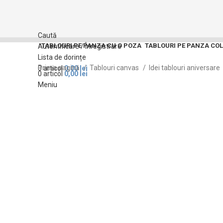
Caută
TABLOURI PE PANZA CU O POZA
TABLOURI PE PANZA CO
Autentificare / Înregistrare
Lista de dorințe
Prima pagină
Tablouri canvas
Idei tablouri aniversare
0
articol
0,00
lei
0
articol
0,00
lei
Meniu