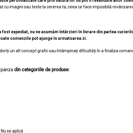
se personalizate care prin natura lor nu pot fi revândute altor clien
at cu imagini sau texte la cererea ta, ceea ce face imposibilă revânzare
st expediat, nu ne asumăm întârzieri în livrare din partea curieril
u toate comenzile pot ajunge în urmatoarea zi.
doriți un alt concept grafic sau întâmpinați dificultăți în a finaliza co
e panza
din categoriile de produse
:
Nu se aplică