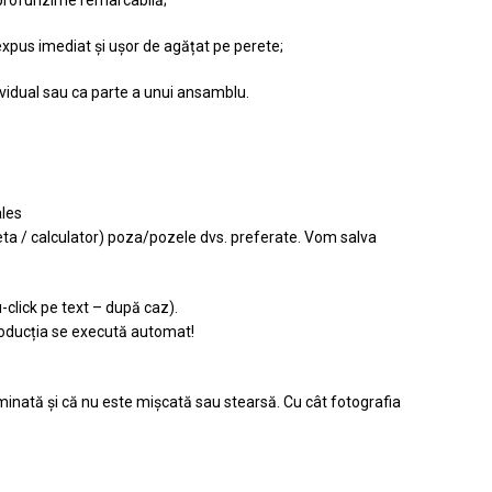
 expus imediat și ușor de agățat pe perete;
ividual sau ca parte a unui ansamblu.
ales
leta / calculator) poza/pozele dvs. preferate. Vom salva
-click pe text – după caz).
 producția se execută automat!
uminată și că nu este mișcată sau stearsă. Cu cât fotografia