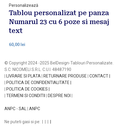
Personalizează
Tablou personalizat pe panza
Numarul 23 cu 6 poze si mesaj
text
lei
© Copyright 2024 -2025 BelDesign-Tablouri Personalizate.
S.C. NICOMELI S.R.L. C.U.I. 48487190
|
LIVRARE SI PLATA
|
RETURNARE PRODUSE
|
CONTACT |
|
POLITICA DE CONFIDENTIALITATE |
|
POLITICA DE COOKIES |
|
TERMENI SI CONDITII
|
DESPRE NOI
|
ANPC - SAL
|
ANPC
Ne puteti gasi si pe:
|
|
|
|