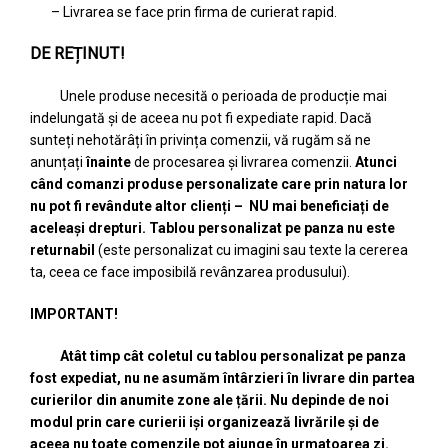
– Livrarea se face prin firma de curierat rapid.
DE REȚINUT!
Unele produse necesită o perioada de producție mai
indelungată și de aceea nu pot fi expediate rapid. Dacă
sunteți nehotărâți în privința comenzii, vă rugăm să ne
anunțați
înainte
de procesarea și livrarea comenzii.
A
tunci
când comanzi produse personalizate care prin natura lor
nu pot fi revândute altor clienți – NU mai beneficiați de
aceleași drepturi. Tablou personalizat pe panza nu este
returnabil
(este personalizat cu imagini sau texte la cererea
ta, ceea ce face imposibilă revânzarea produsului).
IMPORTANT!
Atât timp cât coletul cu tablou personalizat pe panza
fost expediat, nu ne asumăm întârzieri în livrare din partea
curierilor din anumite zone ale țării. Nu depinde de noi
modul prin care curierii iși organizează livrările și de
aceea nu toate comenzile pot ajunge în urmatoarea zi.