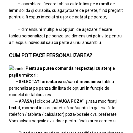
– asamblare: fiecare tablou este întins pe o ramă de
lemn solidă și durabilă, cu agățătoare de perete, fiind pregătit
pentru a fi expus imediat și ușor de agățat pe perete;
– dimensiuni multiple și opțiuni de așezare: fiecare
tablou personalizat pe panza are dimensiuni potrivite pentru
a fi expus individual sau ca parte a unui ansamblu.
CUM POT FACE PERSONALIZAREA?
Pentru a putea comanda respectați cu atenție
pașii următori:
–
SELECTAȚI
orientarea
si/sau
dimensiunea
tablou
personalizat pe panza din lista de opțiuni în funcție de
modelul de tablou ales
– APASAȚI
click pe „
ADAUGĂ POZA
” și/sau modificați
textul,
moment în care puteți să adăugați din galeria foto
(telefon / tableta / calculator) poza/pozele dvs. preferate.
Vom salva imaginile dvs. doar pentru finalizarea comenzii.