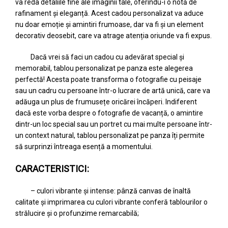
va reda detaliile fine ale imaginii tale, oferindu-i o notă de
rafinament și eleganță. Acest cadou personalizat va aduce
nu doar emoție și amintiri frumoase, dar va fi și un element
decorativ deosebit, care va atrage atenția oriunde va fi expus.
Dacă vrei să faci un cadou cu adevărat special și
memorabil, tablou personalizat pe panza este alegerea
perfectă! Acesta poate transforma o fotografie cu peisaje
sau un cadru cu persoane într-o lucrare de artă unică, care va
adăuga un plus de frumusețe oricărei încăperi. Indiferent
dacă este vorba despre o fotografie de vacanță, o amintire
dintr-un loc special sau un portret cu mai multe persoane într-
un context natural, tablou personalizat pe panza îți permite
să surprinzi întreaga esență a momentului.
CARACTERISTICI:
– culori vibrante și intense: pânză canvas de înaltă
calitate și imprimarea cu culori vibrante conferă tablourilor o
strălucire și o profunzime remarcabilă;