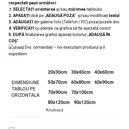
respectati pașii următori:
1.
SELECTAȚI
orientarea
și/sau
mărimea
tabloului
2. APASAȚI
click pe „
ADAUGĂ POZA
” și/sau modificați
textul
3. ADĂUGAȚI
din galeria foto (Telefon / PC) poza/pozele dvs.
4. VERIFICAȚI
cu atenție ca grafica să fie așezată corect
5. DUPĂ
finalizarea graficii apăsați butonul „
ADAUGĂ ÎN
COȘ
”
Dvs. comandați – noi executăm produsul și il
expediem
20x30cm
30x40cm
40x60cm
50x70cm
60x80cm
60x90cm
DIMENSIUNE
TABLOU PE
70x90cm
70x100cm
ORIZONTALA
80x120cm
90x120cm
Anulează