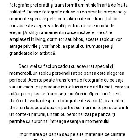
fotografie preferată și transformă amintirile în artă de înalta
calitate! Fiecare fotografie aduce cu ea amintiri prețioase și
momente speciale petrecute alături de cei dragi. Tabloul
canvas este alegerea ideală pentru a aduce o notă de
eleganță, stil și rafinament în orice încăpere. Fie că le
amplasezi în living, dormitor sau birou, aceste tablouri vor
atrage privirile și vor înnobila spațiul cu frumusețea și
grandoarea lor artistică.
Dacă vrei să faci un cadou cu adevărat special și
memorabil, un tablou personalizat pe panza este alegerea
perfectă! Acesta poate transforma o fotografie cu peisaje
sau un cadru cu persoane într-o lucrare de artă unică, care va
adăuga un plus de frumusețe oricărei încăperi. Indiferent
dacă este vorba despre o fotografie de vacanță, o amintire
dintr-un loc special sau un portret cu mai multe persoane într-
un context natural, un tablou personalizat pe panza îți
permite să surprinzi întreaga esență a momentului.
Imprimarea pe pânză sau pe alte materiale de calitate