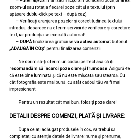
– Puteți așeza, mări sau micșora modificând poziționarea,
zoom-ul sau rotația fiecărei poze cât și a textului (prin
apăsare dublu-click pe text – după caz).
– Verificați aranjarea pozelor și corectitudinea textului
introdus, deoarece nu oferim servicii de verificare și corectare
text, iar producția se execută automat!
– DUPĂ
finalizarea graficii se
va activa automat
butonul
„
ADAUGĂ ÎN COȘ
” pentru finalizarea comenzii.
Ne dorim să-ți oferim un cadou perfect așa că iți
recomandăm să încarci poze clare și frumoase
. Asigură-te
că este bine luminată și că nu este mișcată sau stearsă. Cu
cât fotografia este mai bună, cu atât cadoul tău va fi mai
impresionant.
Pentru un rezultat cât mai bun, folosiți poze clare!
DETALII DESPRE COMENZI, PLATĂ ȘI LIVRARE:
Dupa ce ați adăugat produsele în coș, va trebui să
completați cu atenție datele de livrare: nume și prenume,