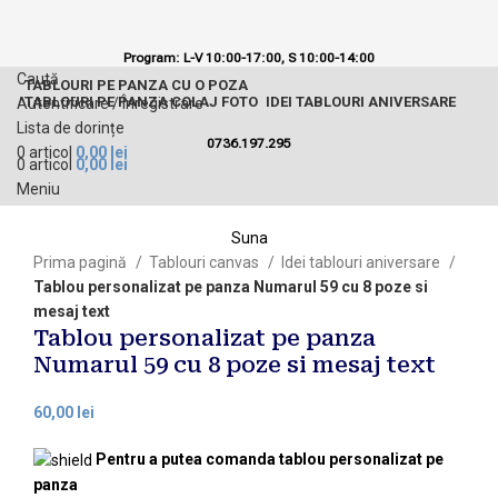
Program: L-V 10:00-17:00,
S 10:00-14:00
Caută
TABLOURI PE PANZA CU O POZA
TABLOURI PE PANZA COLAJ FOTO
IDEI TABLOURI ANIVERSARE
Autentificare / Înregistrare
Lista de dorințe
0736.197.295
0
articol
0,00
lei
0
articol
0,00
lei
Meniu
Suna
Prima pagină
Tablouri canvas
Idei tablouri aniversare
Tablou personalizat pe panza Numarul 59 cu 8 poze si
mesaj text
Tablou personalizat pe panza
Numarul 59 cu 8 poze si mesaj text
lei
Pentru a putea comanda tablou personalizat pe
panza