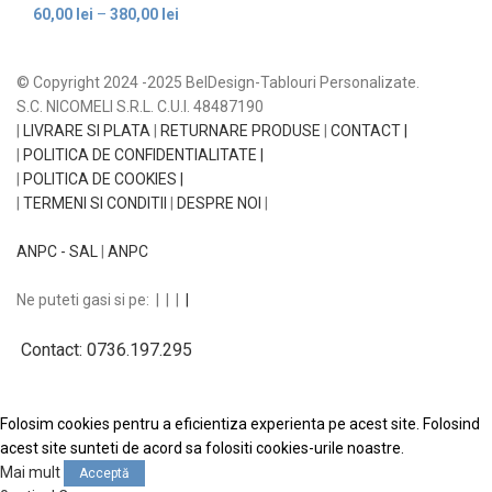
60,00
lei
–
380,00
lei
© Copyright 2024 -2025 BelDesign-Tablouri Personalizate.
S.C. NICOMELI S.R.L. C.U.I. 48487190
|
LIVRARE SI PLATA
|
RETURNARE PRODUSE
|
CONTACT |
|
POLITICA DE CONFIDENTIALITATE |
|
POLITICA DE COOKIES |
|
TERMENI SI CONDITII
|
DESPRE NOI
|
ANPC - SAL
|
ANPC
Ne puteti gasi si pe:
|
|
|
|
Contact: 0736.197.295
Folosim cookies pentru a eficientiza experienta pe acest site. Folosind
acest site sunteti de acord sa folositi cookies-urile noastre.
Mai mult
Acceptă