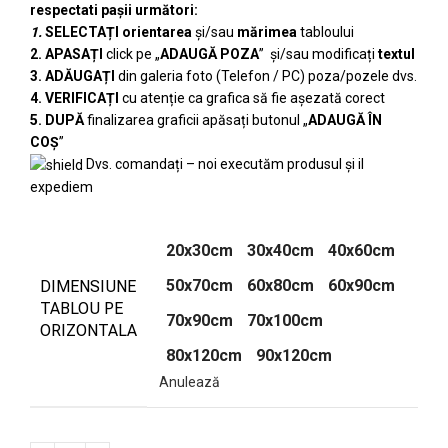
respectati pașii următori:
1.
SELECTAȚI
orientarea
și/sau
mărimea
tabloului
2. APASAȚI
click pe „
ADAUGĂ POZA
” și/sau modificați
textul
3. ADĂUGAȚI
din galeria foto (Telefon / PC) poza/pozele dvs.
4. VERIFICAȚI
cu atenție ca grafica să fie așezată corect
5. DUPĂ
finalizarea graficii apăsați butonul „
ADAUGĂ ÎN
COȘ
”
Dvs. comandați – noi executăm produsul și il
expediem
20x30cm
30x40cm
40x60cm
50x70cm
60x80cm
60x90cm
DIMENSIUNE
TABLOU PE
70x90cm
70x100cm
ORIZONTALA
80x120cm
90x120cm
Anulează