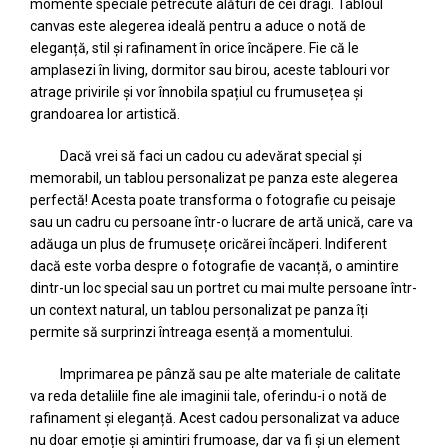
momente speciale petrecute alături de cei dragi. Tabloul
canvas este alegerea ideală pentru a aduce o notă de
eleganță, stil și rafinament în orice încăpere. Fie că le
amplasezi în living, dormitor sau birou, aceste tablouri vor
atrage privirile și vor înnobila spațiul cu frumusețea și
grandoarea lor artistică.
Dacă vrei să faci un cadou cu adevărat special și
memorabil, un tablou personalizat pe panza este alegerea
perfectă! Acesta poate transforma o fotografie cu peisaje
sau un cadru cu persoane într-o lucrare de artă unică, care va
adăuga un plus de frumusețe oricărei încăperi. Indiferent
dacă este vorba despre o fotografie de vacanță, o amintire
dintr-un loc special sau un portret cu mai multe persoane într-
un context natural, un tablou personalizat pe panza îți
permite să surprinzi întreaga esență a momentului.
Imprimarea pe pânză sau pe alte materiale de calitate
va reda detaliile fine ale imaginii tale, oferindu-i o notă de
rafinament și eleganță. Acest cadou personalizat va aduce
nu doar emoție și amintiri frumoase, dar va fi și un element