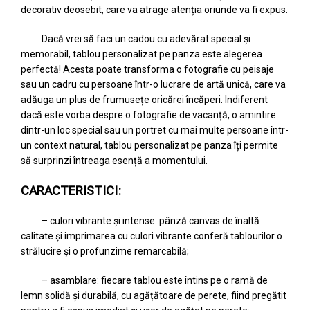
decorativ deosebit, care va atrage atenția oriunde va fi expus.
Dacă vrei să faci un cadou cu adevărat special și
memorabil, tablou personalizat pe panza este alegerea
perfectă! Acesta poate transforma o fotografie cu peisaje
sau un cadru cu persoane într-o lucrare de artă unică, care va
adăuga un plus de frumusețe oricărei încăperi. Indiferent
dacă este vorba despre o fotografie de vacanță, o amintire
dintr-un loc special sau un portret cu mai multe persoane într-
un context natural, tablou personalizat pe panza îți permite
să surprinzi întreaga esență a momentului.
CARACTERISTICI:
– culori vibrante și intense: pânză canvas de înaltă
calitate și imprimarea cu culori vibrante conferă tablourilor o
strălucire și o profunzime remarcabilă;
– asamblare: fiecare tablou este întins pe o ramă de
lemn solidă și durabilă, cu agățătoare de perete, fiind pregătit