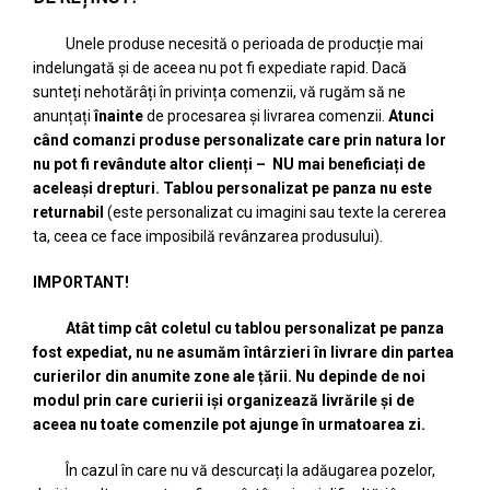
Unele produse necesită o perioada de producție mai
indelungată și de aceea nu pot fi expediate rapid. Dacă
sunteți nehotărâți în privința comenzii, vă rugăm să ne
anunțați
înainte
de procesarea și livrarea comenzii.
A
tunci
când comanzi produse personalizate care prin natura lor
nu pot fi revândute altor clienți – NU mai beneficiați de
aceleași drepturi. Tablou personalizat pe panza nu este
returnabil
(este personalizat cu imagini sau texte la cererea
ta, ceea ce face imposibilă revânzarea produsului).
IMPORTANT!
Atât timp cât coletul cu tablou personalizat pe panza
fost expediat, nu ne asumăm întârzieri în livrare din partea
curierilor din anumite zone ale țării. Nu depinde de noi
modul prin care curierii iși organizează livrările și de
aceea nu toate comenzile pot ajunge în urmatoarea zi.
În cazul în care nu vă descurcați la adăugarea pozelor,