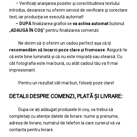
– Verificați aranjarea pozelor și corectitudinea textului
introdus, deoarece nu oferim servicii de verificare și corectare
text, iar producția se execută automat!
– DUPĂ
finalizarea graficii se
va activa automat
butonul
„
ADAUGĂ ÎN COȘ
” pentru finalizarea comenzii.
Ne dorim să-ți oferim un cadou perfect așa că iți
recomandăm să încarci poze clare și frumoase
. Asigură-te
că este bine luminată și că nu este mișcată sau stearsă. Cu
cât fotografia este mai bună, cu atât cadoul tău va fi mai
impresionant.
Pentru un rezultat cât mai bun, folosiți poze clare!
DETALII DESPRE COMENZI, PLATĂ ȘI LIVRARE:
Dupa ce ați adăugat produsele în coș, va trebui să
completați cu atenție datele de livrare: nume și prenume,
adresa de livrare, numărul de telefon la care curierul vă va
contacta pentru livrare.