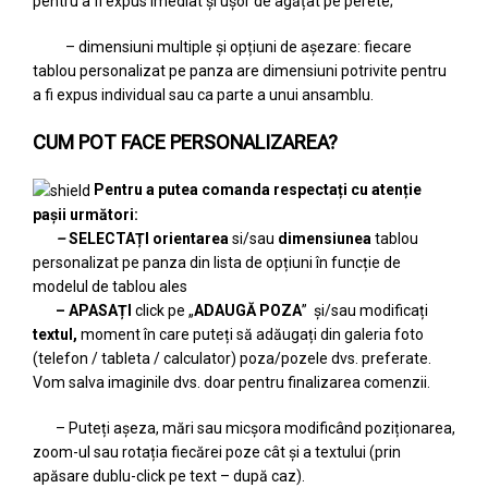
pentru a fi expus imediat și ușor de agățat pe perete;
– dimensiuni multiple și opțiuni de așezare: fiecare
tablou personalizat pe panza are dimensiuni potrivite pentru
a fi expus individual sau ca parte a unui ansamblu.
CUM POT FACE PERSONALIZAREA?
Pentru a putea comanda respectați cu atenție
pașii următori:
–
SELECTAȚI
orientarea
si/sau
dimensiunea
tablou
personalizat pe panza din lista de opțiuni în funcție de
modelul de tablou ales
– APASAȚI
click pe „
ADAUGĂ POZA
” și/sau modificați
textul,
moment în care puteți să adăugați din galeria foto
(telefon / tableta / calculator) poza/pozele dvs. preferate.
Vom salva imaginile dvs. doar pentru finalizarea comenzii.
– Puteți așeza, mări sau micșora modificând poziționarea,
zoom-ul sau rotația fiecărei poze cât și a textului (prin
apăsare dublu-click pe text – după caz).