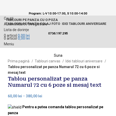
Program: L-V 10:00-17:00,
S 10:00-14:00
Caută
TABLOURI PE PANZA CU O POZA
TABLOURI PE PANZA COLAJ FOTO
IDEI TABLOURI ANIVERSARE
Autentificare / Înregistrare
Lista de dorințe
0736.197.295
0
articol
0,00
lei
0
articol
0,00
lei
Meniu
Suna
Prima pagină
Tablouri canvas
Idei tablouri aniversare
Tablou personalizat pe panza Numarul 72 cu 6 poze si
mesaj text
Tablou personalizat pe panza
Numarul 72 cu 6 poze si mesaj text
60,00
lei
–
380,00
lei
Pentru a putea comanda tablou personalizat pe
panza